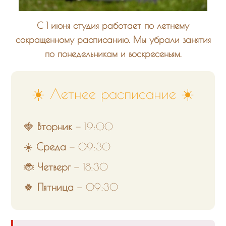
С
1 июня
студия работает по летнему
сокращенному расписанию. Мы убрали занятия
по понедельникам и воскресеньям.
☀️ Летнее расписание ☀️
🍓
Вторник
— 19:00
☀️
Среда
— 09:30
🐞
Четверг
— 18:30
🍀
Пятница
— 09:30